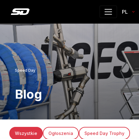
PL
Speed Day
Blog
Wszystkie
Ogłoszenia
Speed Day Trophy