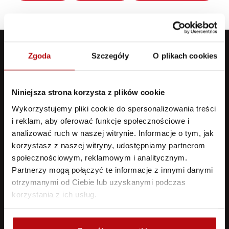
Zgoda
Szczegóły
O plikach cookies
Niniejsza strona korzysta z plików cookie
Wykorzystujemy pliki cookie do spersonalizowania treści
i reklam, aby oferować funkcje społecznościowe i
analizować ruch w naszej witrynie. Informacje o tym, jak
korzystasz z naszej witryny, udostępniamy partnerom
Treningi motocyklowe dla
społecznościowym, reklamowym i analitycznym.
profesjonalistów i amatorów
Partnerzy mogą połączyć te informacje z innymi danymi
otrzymanymi od Ciebie lub uzyskanymi podczas
korzystania z ich usług.
+48 733 345 300
biuro@speed-day.pl