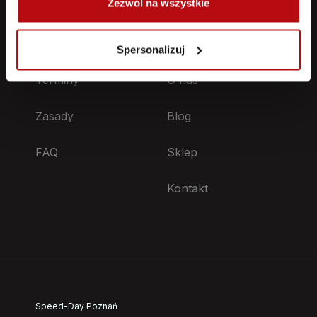
Zezwól na wszystkie
Spersonalizuj
TRENINGI
SPEED DAY
Terminy
O nas
Zasady
Blog
FAQ
Sklep
Kontakt
Speed-Day Poznań