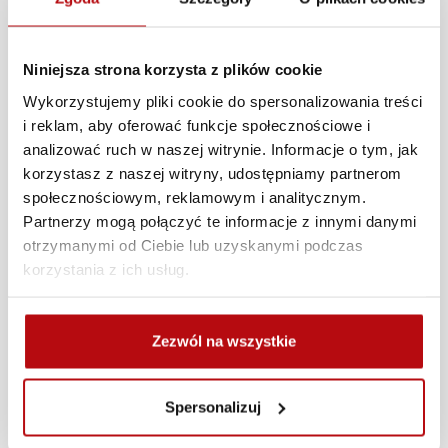
można ...
Niniejsza strona korzysta z plików cookie
Wykorzystujemy pliki cookie do spersonalizowania treści
i reklam, aby oferować funkcje społecznościowe i
analizować ruch w naszej witrynie. Informacje o tym, jak
Speed Day Racing
korzystasz z naszej witryny, udostępniamy partnerom
społecznościowym, reklamowym i analitycznym.
Od początku powstania, Speed Day
Partnerzy mogą połączyć te informacje z innymi danymi
był opieku...
otrzymanymi od Ciebie lub uzyskanymi podczas
korzystania z ich usług.
Zezwól na wszystkie
Speed Day School -
Licencja B
Spersonalizuj