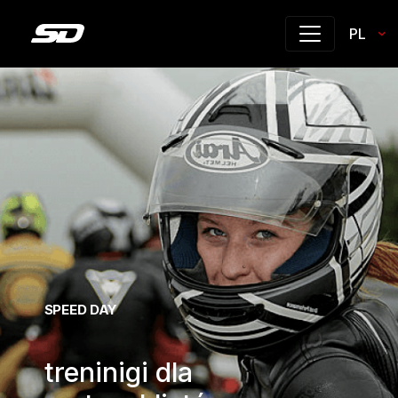
PL
SPEED DAY
treninigi dla