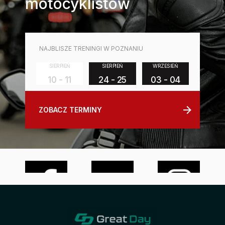
motocyklistów
NAJBLISZE TRENINGI W POZNANIU
SIERPIEŃ
SIERPIEŃ
WRZESIEŃ
10 - 11
24 - 25
03 - 04
ZOBACZ TERMINY