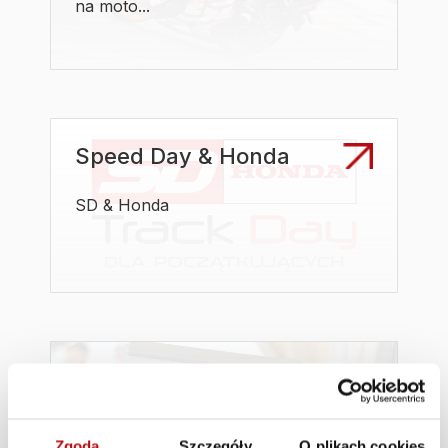
na moto...
Speed Day & Honda
SD & Honda
Jazdy z instruktorem
W sesjach 4-6 (oraz opcjonalnie 1-3)
Zgoda
Szczegóły
O plikach cookies