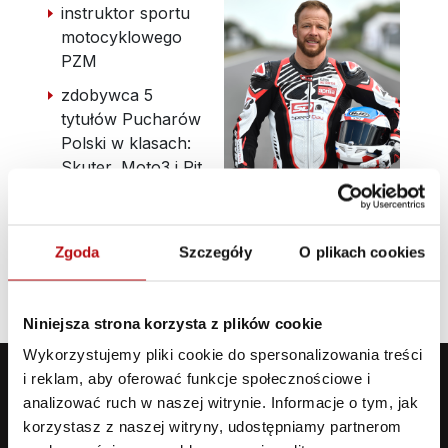
instruktor sportu
motocyklowego
PZM
zdobywca 5
tytułów Pucharów
Polski w klasach:
Skuter, Moto3 i Pit
Bike,
w sezonie 2021
wygrana klasa 4
Zgoda
Szczegóły
O plikach cookies
w poznańskim Super OS,
Niniejsza strona korzysta z plików cookie
Wykorzystujemy pliki cookie do spersonalizowania treści
i reklam, aby oferować funkcje społecznościowe i
analizować ruch w naszej witrynie. Informacje o tym, jak
korzystasz z naszej witryny, udostępniamy partnerom