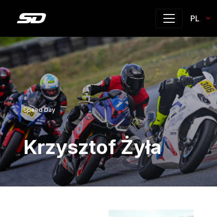
PL
Speed Day
Krzysztof Żyła