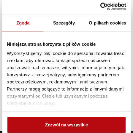
w biurze zawodów. Boks nr 5 jest najbliżej biura zawodów, boks
nr 23 jest najbliżej wyjazdu z depo.
Zgoda
Szczegóły
O plikach cookies
Numer karnetu / vouchera
Niniejsza strona korzysta z plików cookie
Wykorzystujemy pliki cookie do spersonalizowania treści
Dodatkowe uwagi
i reklam, aby oferować funkcje społecznościowe i
analizować ruch w naszej witrynie. Informacje o tym, jak
korzystasz z naszej witryny, udostępniamy partnerom
społecznościowym, reklamowym i analitycznym.
Partnerzy mogą połączyć te informacje z innymi danymi
Jestem na tym torze pierwszy raz
otrzymanymi od Ciebie lub uzyskanymi podczas
korzystania z ich usług.
Jeździłem na innych torach
Zezwól na wszystkie