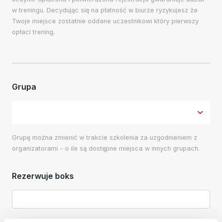
w treningu. Decydując się na płatność w biurze ryzykujesz że
Twoje miejsce zostatnie oddane uczestnikowi który pierwszy
opłaci trening.
Grupa
Grupę można zmienić w trakcie szkolenia za uzgodnieniem z
organizatorami - o ile są dostępne miejsca w innych grupach.
Rezerwuje boks
Wynajem boksu to dodatkowy koszt 300 PLN za dzień - płatne