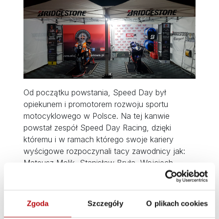
Od początku powstania, Speed Day był
opiekunem i promotorem rozwoju sportu
motocyklowego w Polsce. Na tej kanwie
powstał zespół Speed Day Racing, dzięki
któremu i w ramach którego swoje kariery
wyścigowe rozpoczynali tacy zawodnicy jak:
Mateusz Molik, Stanisław Bryła, Wojciech
Wieczorkiewicz, Tomasz Smela i inni.
Dzisiaj zespół składa się z następujących
Zgoda
Szczegóły
O plikach cookies
zawodników: