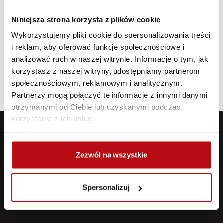
Stanisław Bryła (16 lat, Wallrav Zielona
Góra, Kawasaki ZX400 Ninja)
Niniejsza strona korzysta z plików cookie
Adam Iwanicki (18 lat, Automobilklub
Wykorzystujemy pliki cookie do spersonalizowania treści
Wielkopolski, Yamaha YZF-R7)
i reklam, aby oferować funkcje społecznościowe i
analizować ruch w naszej witrynie. Informacje o tym, jak
Jan Winkler (17 lat, Automobilklub
korzystasz z naszej witryny, udostępniamy partnerom
Poznański, Kawasaki ZX400 Ninja)
społecznościowym, reklamowym i analitycznym.
Partnerzy mogą połączyć te informacje z innymi danymi
otrzymanymi od Ciebie lub uzyskanymi podczas
korzystania z ich usług.
Zezwól na wszystkie
Spersonalizuj