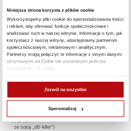
motocykl”. Oczywiście Instruktorzy są stale do
dyspozycji uczestników.
Niniejsza strona korzysta z plików cookie
Wykorzystujemy pliki cookie do spersonalizowania treści
Aby móc wziąć udział w SD Tourist należy:
i reklam, aby oferować funkcje społecznościowe i
• Zarejestrować się na naszej stronie
analizować ruch w naszej witrynie. Informacje o tym, jak
https://speed-day.pl/events
na termin 26 maja,
korzystasz z naszej witryny, udostępniamy partnerom
• Przelać kwotę 990 zł na konto: Citibank
społecznościowym, reklamowym i analitycznym.
Handlowy: 46 1030 0019 0109 8503 0004
Partnerzy mogą połączyć te informacje z innymi danymi
4259 Tytułem: 26.05 imię i nazwisko uczestnika
otrzymanymi od Ciebie lub uzyskanymi podczas
• Posiadać pełny strój motocyklowy:
korzystania z ich usług.
kombinezon jedno/dwu częściowy lub strój
tekstylny z ochraniaczami, atestowany kask,
odpowiednie obuwie i rękawiczki.
Zezwól na wszystkie
• Posiadać lub zdać egzamin na Moto Kartę
(poranne szkolenie z zasad jakie panują na
torze wyścigowym)
Spersonalizuj
• Upewnić się, że motocykl emituje hałas nie
wyżej niż 98dbA (w razie konieczności zabrać
ze sobą „dB-killer”)