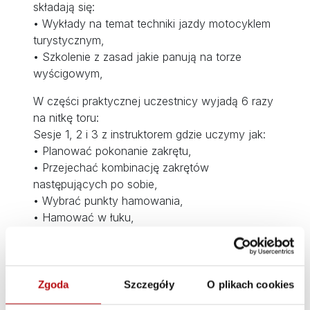
składają się:
• Wykłady na temat techniki jazdy motocyklem
turystycznym,
• Szkolenie z zasad jakie panują na torze
wyścigowym,
W części praktycznej uczestnicy wyjadą 6 razy
na nitkę toru:
Sesje 1, 2 i 3 z instruktorem gdzie uczymy jak:
• Planować pokonanie zakrętu,
• Przejechać kombinację zakrętów
następujących po sobie,
• Wybrać punkty hamowania,
• Hamować w łuku,
• Hamować biegami,
Sesje 4, 5 i 6 to jazda samodzielna gdzie
szlifujemy to, czego nauczyliśmy się w
porannych sesjach, lub po prostu cieszymy się
Zgoda
Szczegóły
O plikach cookies
jazdą i „odkręcamy manetkę by poczuć nasz